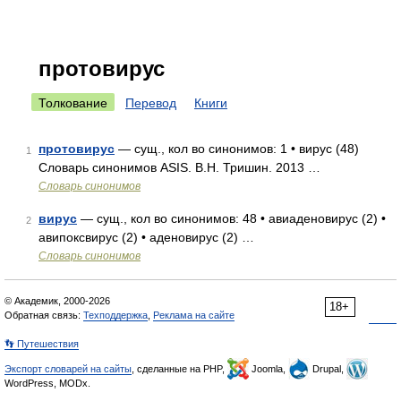
протовирус
Толкование
Перевод
Книги
протовирус
— сущ., кол во синонимов: 1 • вирус (48)
1
Словарь синонимов ASIS. В.Н. Тришин. 2013 …
Словарь синонимов
вирус
— сущ., кол во синонимов: 48 • авиаденовирус (2) •
2
авипоксвирус (2) • аденовирус (2) …
Словарь синонимов
© Академик, 2000-2026
18+
Обратная связь:
Техподдержка
,
Реклама на сайте
👣 Путешествия
Экспорт словарей на сайты
, сделанные на PHP,
Joomla,
Drupal,
WordPress, MODx.